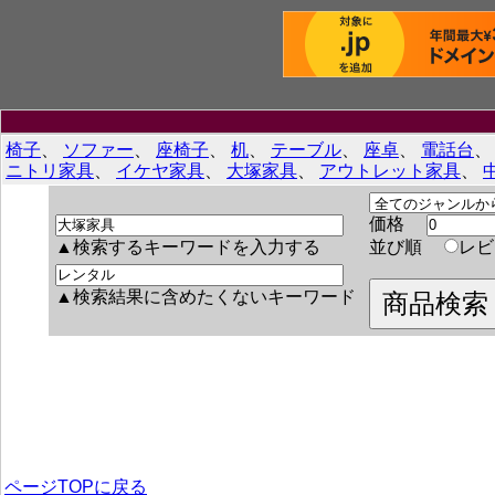
椅子
、
ソファー
、
座椅子
、
机
、
テーブル
、
座卓
、
電話台
ニトリ家具
、
イケヤ家具
、
大塚家具
、
アウトレット家具
、
価格
▲検索するキーワードを入力する
並び順
レ
▲検索結果に含めたくないキーワード
ページTOPに戻る