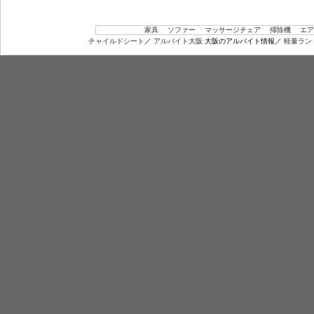
家具
ソファー
マッサージチェア
掃除機
エア
チャイルドシート
／
アルバイト大阪
大阪のアルバイト情報／
軽量ラン