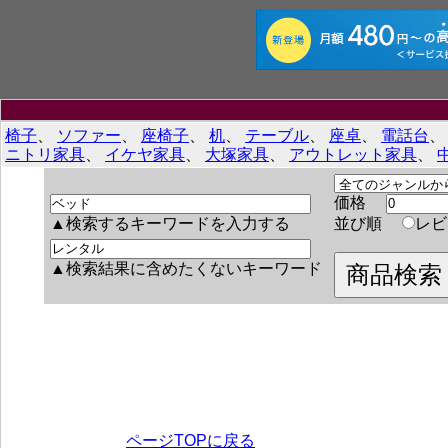
椅子
、
ソファー
、
座椅子
、
机
、
テーブル
、
座卓
、
電話台
ニトリ家具
、
イケヤ家具
、
大塚家具
、
アウトレット家具
、
価格
▲検索するキーワードを入力する
並び順
レ
▲検索結果に含めたくないキーワード
ページTOPに戻る