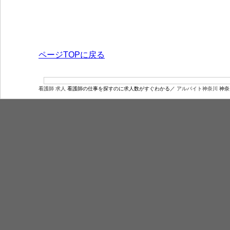
ページTOPに戻る
看護師 求人
看護師の仕事を探すのに求人数がすぐわかる／
アルバイト神奈川
神奈