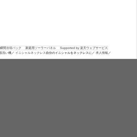
瞬間冷却パック
家庭用ソーラーパネル
Supported by 楽天ウェブサービス
器洗い機
／
イニシャルネックレス
自分のイニシャルをネックレスに／
求人情報
／