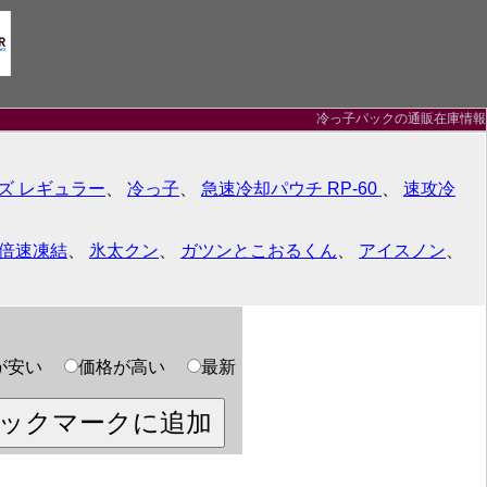
冷っ子パックの通販在庫情報
ズ レギュラー
、
冷っ子
、
急速冷却パウチ RP-60
、
速攻冷
倍速凍結
、
氷太クン
、
ガツンとこおるくん
、
アイスノン
、
が安い
価格が高い
最新