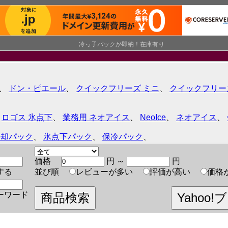
冷っ子パックが即納！在庫有り
、
ドン・ピエール
、
クイックフリーズ ミニ
、
クイックフリー
、
ロゴス 氷点下
、
業務用 ネオアイス
、
NeoIce
、
ネオアイス
、
冷却パック
、
氷点下パック
、
保冷パック
、
価格
円 ～
円
する
並び順
レビューが多い
評価が高い
価格
ーワード