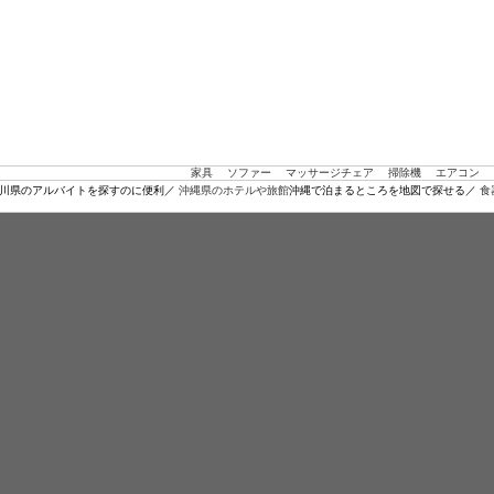
家具
ソファー
マッサージチェア
掃除機
エアコン
川県のアルバイトを探すのに便利／
沖縄県のホテルや旅館
沖縄で泊まるところを地図で探せる／
食