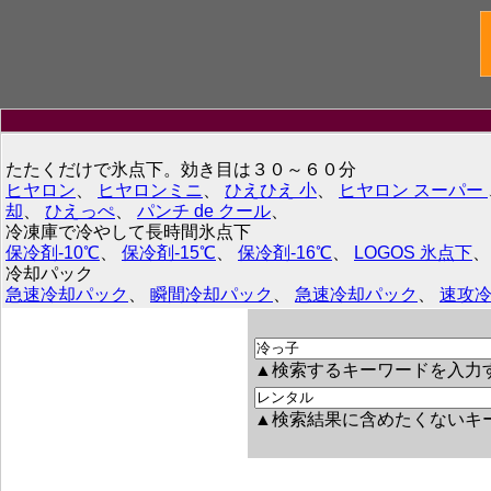
たたくだけで氷点下。効き目は３０～６０分
ヒヤロン
、
ヒヤロンミニ
、
ひえひえ 小
、
ヒヤロン スーパー
却
、
ひえっぺ
、
パンチ de クール
、
冷凍庫で冷やして長時間氷点下
保冷剤-10℃
、
保冷剤-15℃
、
保冷剤-16℃
、
LOGOS 氷点下
冷却パック
急速冷却パック
、
瞬間冷却パック
、
急速冷却パック
、
速攻
▲検索するキーワードを入力
▲検索結果に含めたくないキ