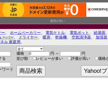
暖房が安い
サー
、
ホームベーカリー
、
電気ケトル
、
電気ポット
、
給湯器
ェーバー
、
ドライヤー
、
暖房
、
乾燥機
、
空気清浄器
、
加湿器
ネル 家庭用
、
価格
円 ～
円
する
並び順
レビューが多い
評価が高い
価格
ーワード