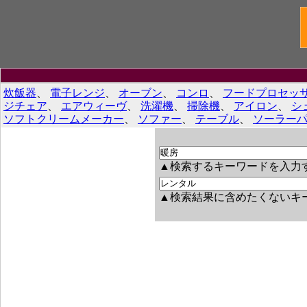
炊飯器
、
電子レンジ
、
オーブン
、
コンロ
、
フードプロセッ
ジチェア
、
エアウィーヴ
、
洗濯機
、
掃除機
、
アイロン
、
シ
ソフトクリームメーカー
、
ソファー
、
テーブル
、
ソーラーパ
▲検索するキーワードを入力
▲検索結果に含めたくないキ