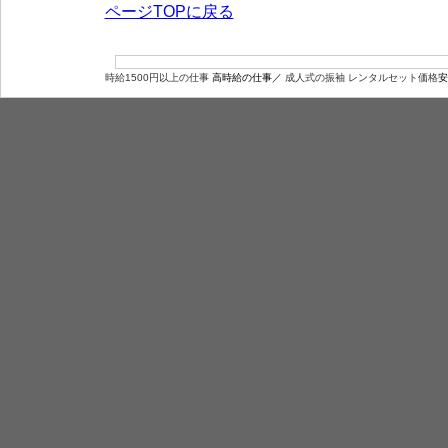
ページTOPに戻る
時給1500円以上の仕事
高時給の仕事／
成人式の振袖 レンタルセット価格
安