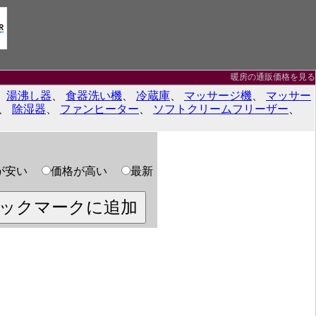
暖房の通販価格を見る
、
湯沸し器
、
食器洗い機
、
冷蔵庫
、
マッサージ機
、
マッサー
、
除湿器
、
ファンヒーター
、
ソフトクリームフリーザー
、
が安い
価格が高い
最新