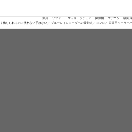
家具
ソファー
マッサージチェア
掃除機
エアコン
瞬間
く借りられるのに使わない手はない／
ブルーレイレコーダーの最安値
／
コンロ
／
家庭用ソーラー