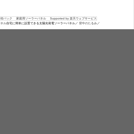
冷却パック
家庭用ソーラーパネル
Supported by 楽天ウェブサービス
パネル
自宅に簡単に設置できる太陽光発電ソーラーパネル／
背中のたるみ
／