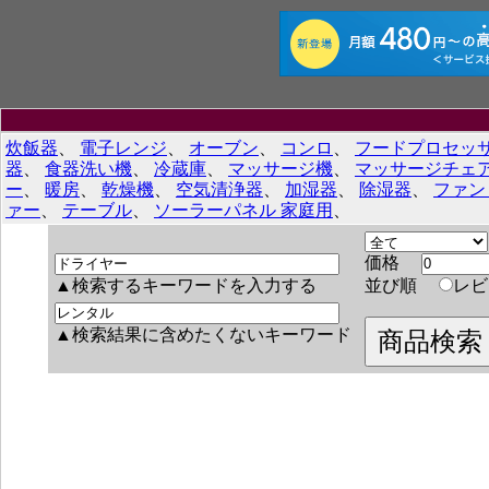
炊飯器
、
電子レンジ
、
オーブン
、
コンロ
、
フードプロセッ
器
、
食器洗い機
、
冷蔵庫
、
マッサージ機
、
マッサージチェ
ー
、
暖房
、
乾燥機
、
空気清浄器
、
加湿器
、
除湿器
、
ファン
ァー
、
テーブル
、
ソーラーパネル 家庭用
、
価格
▲検索するキーワードを入力する
並び順
レ
▲検索結果に含めたくないキーワード