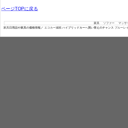
ページTOPに戻る
家具
ソファー
マッサ
家具
日用品や家具の価格情報／
エコカー減税
ハイブリッドカーへ買い替えのチャンス
ブルーレ